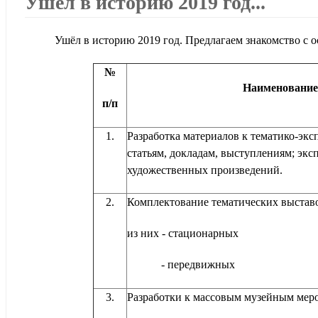
Ушёл в историю 2019 год...
Музейные фонды
Выставки и мероприятия
Приднестровье - живописный край
ОТКРЫТЫЙ МУЗЕЙ
Ушёл в историю 2019 год. Предлагаем знакомство с
Петрик М.П. 
ИСТОРИЯ ОДНОЙ КАРТИНЫ
СМИ о Музее
Заслуженный деятель искусств МССР
№
Наименование
п/п
Шебеко К.И. 
1.
Разработка материалов к тематико-эк
Заслуженный художник РСФСР. 
статьям, докладам, выступлениям; экс
художественных произведений.
Овсепян С.И
2.
Комплектование тематических выстав
И я полечу. 1
из них - стационарных
- передвижных
3.
Разработки к массовым музейным мер