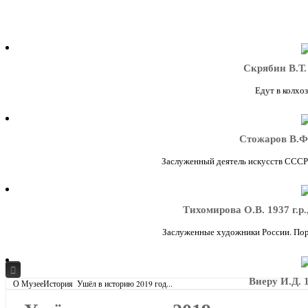
Скрябин В.Т. 
Едут в колхоз.
Стожаров В.Ф.
Заслуженный деятель искусств СССР. 
Тихомирова О.В. 1937 г.р.
Заслуженные художники России. Портр
Виеру И.Д. 1
Главная
О Музее
История
Ушёл в историю 2019 год...
О Музее
Народный художник МССР. 
Музей и зритель