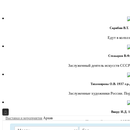
Скрябин В.Т. 
Едут в колхоз.
Стожаров В.Ф.
Заслуженный деятель искусств СССР. 
Тихомирова О.В. 1937 г.р.
Заслуженные художники России. Портр
Виеру И.Д. 1
Главная
Выставки и мероприятия
Архив
Народный художник МССР. 
О Музее
Музей и зритель