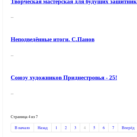
Творческая мастерская для будущих защитник
...
Неподведённые итоги. С.Панов
...
Союзу художников Приднестровья - 25!
...
Страница 4 из 7
В начало
Назад
1
2
3
4
5
6
7
Вперёд