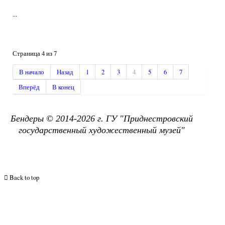
...
Страница 4 из 7
В начало
Назад
1
2
3
4
5
6
7
Вперёд
В конец
Бендеры © 2014-2026 г. ГУ "
Приднестровский
государственный х
удожественный музей"
Back to top