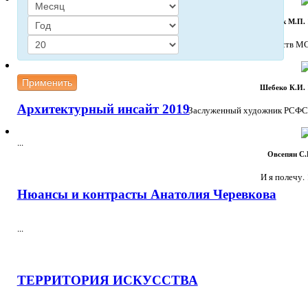
ПРИДНЕСТРОВЬЕ - ЖИВОПИСНЫЙ КРАЙ
Петрик М.П. 
ОТКРЫТЫЙ МУЗЕЙ
ИСТОРИЯ ОДНОЙ КАРТИНЫ
Заслуженный деятель искусств МССР
СМИ О МУЗЕЕ
Применить
Шебеко К.И. 
Архитектурный инсайт 2019
Заслуженный художник РСФСР. 
...
Овсепян С.И
И я полечу. 1
Нюансы и контрасты Анатолия Черевкова
...
ТЕРРИТОРИЯ ИСКУССТВА