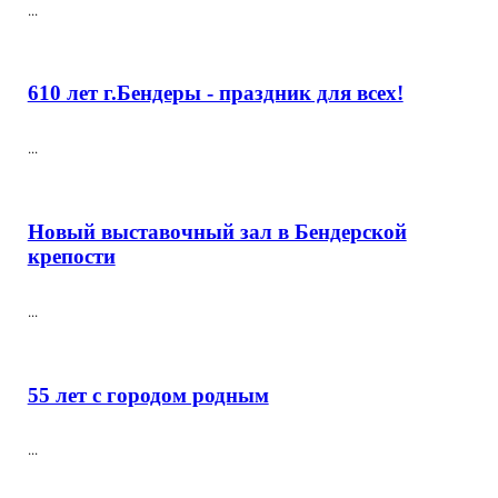
...
610 лет г.Бендеры - праздник для всех!
...
Новый выставочный зал в Бендерской
крепости
...
55 лет с городом родным
...