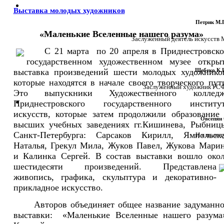
МУЗЕЙНЫЕ ФОНДЫ
ВЫСТАВКИ И МЕРОПРИЯТИЯ
Выставка молодых художников
ПРИДНЕСТРОВЬЕ - ЖИВОПИСНЫЙ КРАЙ
ОТКРЫТЫЙ МУЗЕЙ
Петрик М.П
«Маленькие Вселенные нашего разума»
ИСТОРИЯ ОДНОЙ КАРТИНЫ
СМИ О МУЗЕЕ
Заслуженный деятель искусств МС
С 21 марта по 20 апреля в Приднестровск
государственном художественном музее откры
выставка произведений шести молодых художнико
Шебеко К.И
которые находятся в начале своего творческого пут
Заслуженный художник РСФСР
Это выпускники Художественного колледж
Приднестровского государственного институ
искусств, которые затем продолжили образование
Овсепян С
высших учебных заведениях гг.Кишинева, Рыбниц
Санкт-Петербурга: Сарсаков Кирилл, Ямпольск
И я полечу.
Наталья, Грекул Мила, Жуков Павел, Жукова Мари
и Калинка Сергей. В состав выставки вошло око
шестидесяти произведений.
Представлена
живопись, графика, скульптура и декоративно-
прикладное искусство.
Авторов объединяет общее название задуманн
выставки: «Маленькие Вселенные нашего разума