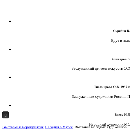
Скрябин В.Т
Едут в колхо
Стожаров В.
Заслуженный деятель искусств СССР
Тихомирова О.В. 1937 г.
Заслуженные художники России. Пор
Виеру И.Д.
ГЛАВНАЯ
О МУЗЕЕ
МУЗЕЙ И ЗРИТЕЛЬ
Народный художник МССР
Выставки и мероприятия
Сегодня в Музее
Выставка молодых художников