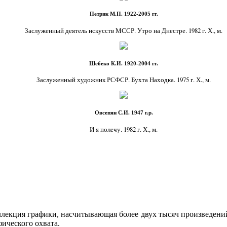
Петрик М.П. 1922-2005 гг.
Заслуженный деятель искусств МССР. Утро на Днестре. 1982 г. Х., м.
Шебеко К.И. 1920-2004 гг.
Заслуженный художник РСФСР. Бухта Находка. 1975 г. Х., м.
Овсепян С.И. 1947 г.р.
И я полечу. 1982 г. Х., м.
ллекция графики, насчитывающая более двух тысяч произведений
ического охвата.