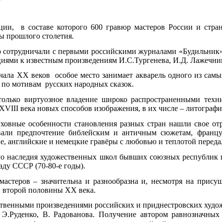
кции, в составе которого 600 гравюр мастеров России и стр
ы прошлого столетия.
сно сотрудничали с первыми российскими журналами «Будильник
иями к известным произведениям И.С.Тургенева, И.Д. Лажечни
чала XX веков особое место занимает акварель одного из сам
у по мотивам русских народных сказок.
только виртуозное владение широко распространенными техни
III века новых способов изображения, в их числе – литография
ховные особенности становления разных стран нашли свое от
авали предпочтение библейским и античным сюжетам, фран
е, английские и немецкие гравёры с любовью и теплотой переда
о наследия художественных школ бывших союзных республик п
аду СССР (70-80-е годы).
мастеров – значительна и разнообразна и, несмотря на присущ
и второй половины XX века.
ственными произведениями российских и приднестровских худо
 Э.Руденко, В. Радованова.
Получение автором равнозначных 