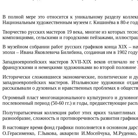
В полной мере это относится к уникальному разделу колле
Национальным художественным музеем г. Кишинёва в 80-е год
Творчество русских мастеров 19 века, многие из которых те
композициями, сельскими и городскими пейзажами, иллюстрац
В музейном собрании работ русских графиков конца XIX – на
эпохи – Ивана Яковлевича Билибина, созданная им в 1902 год
Западноевропейских мастеров XVII-XIX веков отличало не 
французскими и немецкими художниками во второй половине XV
Исторически сложившиеся экономические, политические и ду
западноевропейских мастеров. Итальянские художники отд
рассказывали о духовных и нравственных проблемах в обществ
Огромный пласт многонационального культурного и духовног
послевоенный период (50-60 гг.) и годы, предшествующие расп
Полуторатысячная коллекция работ этих ярких талантливых 
разнообразие, сложность и противоречивость развития график
В настоящее время фонд графики пополняется в основном дар
О.Герасименко, Г.Зыкова, акварели И.Мосейчука, М.Руденко,