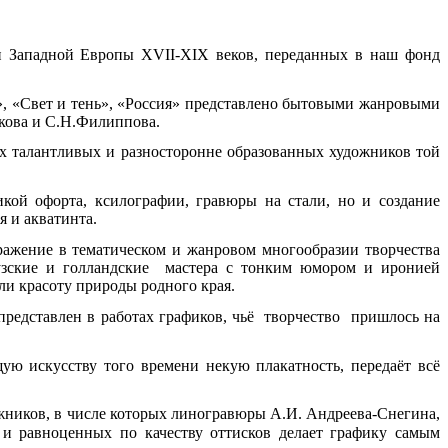
ан Западной Европы XVII-XIX веков, переданных в наш фонд
», «Свет и тень», «Россия» представлено бытовыми жанровыми
кова и С.Н.Филиппова.
ых талантливых и разносторонне образованных художников той
кой офорта, ксилографии, гравюры на стали, но и создание
 и акватинта.
ражение в тематическом и жанровом многообразии творчества
цузские и голландские мастера с тонким юмором и иронией
ли красоту природы родного края.
редставлен в работах графиков, чьё творчество пришлось на
ую искусству того времени некую плакатность, передаёт всё
жников, в числе которых линогравюры А.И. Андреева-Снегина,
и равноценных по качеству оттисков делает графику самым