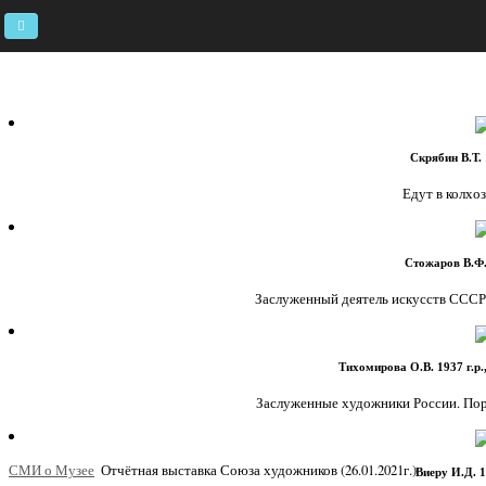
Главная
О Музее
Музей и зритель
Музейные фонды
Выставки и мероприятия
Скрябин В.Т. 
Приднестровье - живописный край
ОТКРЫТЫЙ МУЗЕЙ
Едут в колхоз.
ИСТОРИЯ ОДНОЙ КАРТИНЫ
СМИ о Музее
Стожаров В.Ф.
Заслуженный деятель искусств СССР. 
Тихомирова О.В. 1937 г.р.
Заслуженные художники России. Портр
СМИ о Музее
Отчётная выставка Союза художников (26.01.2021г.)
Виеру И.Д. 1