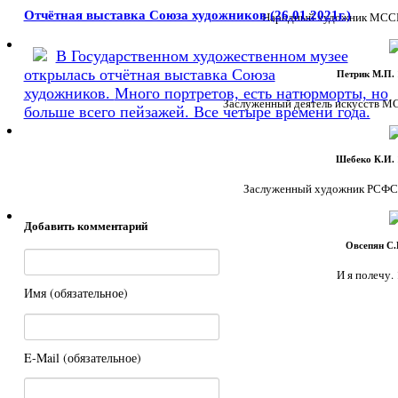
Отчётная выставка Союза художников (26.01.2021г.)
Народный художник МССР. 
В Государственном художественном музее
открылась отчётная выставка Союза
Петрик М.П. 
художников.
Много портретов, есть натюрморты, но
Заслуженный деятель искусств МССР
больше всего пейзажей. Все четыре времени года.
Шебеко К.И. 
Заслуженный художник РСФСР. 
Добавить комментарий
Овсепян С.И
И я полечу. 1
Имя (обязательное)
E-Mail (обязательное)