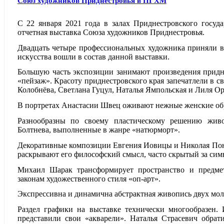
Союз художников Приднестровья в ПГХМ
Музейные фонды
Выставки и мероприятия
Приднестровье - живописный край
Петрик М.П. 
С 22 января 2021 года в залах Приднестровского госуда
ОТКРЫТЫЙ МУЗЕЙ
ИСТОРИЯ ОДНОЙ КАРТИНЫ
отчетная выставка Союза художников Приднестровья.
Заслуженный деятель искусств МССР
СМИ о Музее
Двадцать четыре профессиональных художника приняли в 
искусства вошли в состав данной выставки.
Шебеко К.И. 
Большую часть экспозиции занимают произведения придн
«пейзаж». Красоту приднестровского края запечатлели в с
Заслуженный художник РСФСР. 
Колобнёва, Светлана Гуцул, Наталья Ямпольская и Лиля Ор
В портретах Анастасии Швец оживают нежные женские обр
Овсепян С.И
Разнообразны по своему пластическому решению жив
И я полечу. 1
Болтнева, выполненные в жанре «натюрморт».
Декоративные композиции Евгения Иовицы и Николая Пон
раскрывают его философский смысл, часто скрытый за сим
Михаил Шарак трансформирует пространство и предмет
законам художественного стиля «оп-арт».
Экспрессивна и динамична абстрактная живопись двух мо
Раздел графики на выставке технически многообразен.
представили свои «акварели». Наталья Страсевич обра