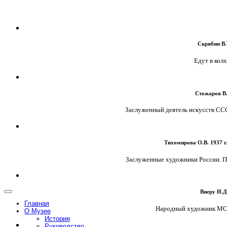
Скрябин В.Т
Едут в колхо
Стожаров В.
Заслуженный деятель искусств СССР
Тихомирова О.В. 1937 г.
Заслуженные художники России. Пор
Виеру И.Д.
Главная
Народный художник МССР
О Музее
История
Руководство