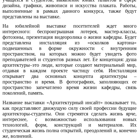
дизайна, графики, живописи и искусства плаката. Работы,
выполненные в рамках данного конкурса, также будут
представлены на выставке.
На юбилейной выставке посетителей ждет много
интересного: беспроигрышная лотерея, мастер-классы,
фотозоны, презентация видеоролика о жизни кафедры. Будет
представлена инсталляция из «осколков картона»
подвешенных в форме окружности с внутренним
пространством, на которых можно будет увидеть фото
преподавателей и студентов разных лет. Ее концепция: душа
архитектуры–это люди, которые создают материальный мир,
отдавая в каждом проекте частицу себя. Инсталляция
открывает два основных концепта архитектуры –
пространство и время. В фотографиях, заполняющих ее
пространство запечатлено время жизни кафедры, связь
поколений, память.
Название выставки «Архитектурный инсайт» показывает то,
как представляют движущую силу своей профессии будущие
архитекторы-студенты. Они стремятся сделать жизнь ярче,
интереснее, с возможностью использования новых
технологий, форм, конструкций и материалов. Их
студенческая жизнь полна открытий, преодолений и, конечно
же, волнений.