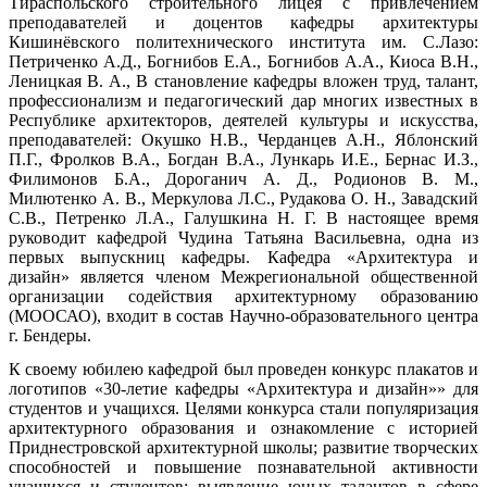
Тираспольского строительного лицея с привлечением
преподавателей и доцентов кафедры архитектуры
Кишинёвского политехнического института им. С.Лазо:
Петриченко А.Д., Богнибов Е.А., Богнибов А.А., Киоса В.Н.,
Леницкая В. А., В становление кафедры вложен труд, талант,
профессионализм и педагогический дар многих известных в
Республике архитекторов, деятелей культуры и искусства,
преподавателей: Окушко Н.В., Черданцев А.Н., Яблонский
П.Г., Фролков В.А., Богдан В.А., Лункарь И.Е., Бернас И.З.,
Филимонов Б.А., Дороганич А. Д., Родионов В. М.,
Милютенко А. В., Меркулова Л.С., Рудакова О. Н., Завадский
С.В., Петренко Л.А., Галушкина Н. Г. В настоящее время
руководит кафедрой Чудина Татьяна Васильевна, одна из
первых выпускниц кафедры. Кафедра «Архитектура и
дизайн» является членом Межрегиональной общественной
организации содействия архитектурному образованию
(МООСАО), входит в состав Научно-образовательного центра
г. Бендеры.
К своему юбилею кафедрой был проведен конкурс плакатов и
логотипов «30-летие кафедры «Архитектура и дизайн»» для
студентов и учащихся. Целями конкурса стали популяризация
архитектурного образования и ознакомление с историей
Приднестровской архитектурной школы; развитие творческих
способностей и повышение познавательной активности
учащихся и студентов; выявление юных талантов в сфере