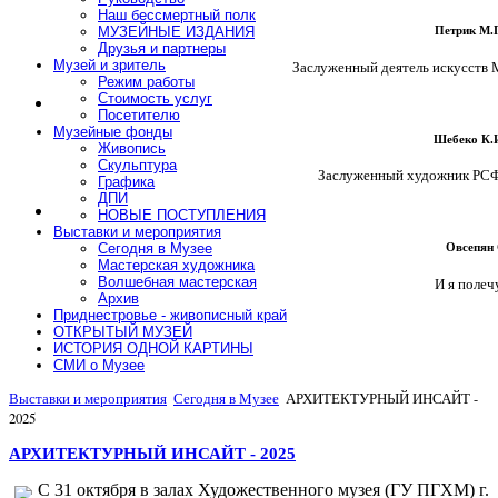
Наш бессмертный полк
МУЗЕЙНЫЕ ИЗДАНИЯ
Петрик М.П
Друзья и партнеры
Заслуженный деятель искусств МС
Музей и зритель
Режим работы
Стоимость услуг
Посетителю
Музейные фонды
Шебеко К.И
Живопись
Скульптура
Заслуженный художник РСФСР
Графика
ДПИ
НОВЫЕ ПОСТУПЛЕНИЯ
Выставки и мероприятия
Сегодня в Музее
Овсепян С
Мастерская художника
И я полечу.
Волшебная мастерская
Архив
Приднестровье - живописный край
ОТКРЫТЫЙ МУЗЕЙ
ИСТОРИЯ ОДНОЙ КАРТИНЫ
СМИ о Музее
Выставки и мероприятия
Сегодня в Музее
АРХИТЕКТУРНЫЙ ИНСАЙТ -
2025
АРХИТЕКТУРНЫЙ ИНСАЙТ - 2025
С 31 октября в залах Художественного музея (ГУ ПГХМ) г.