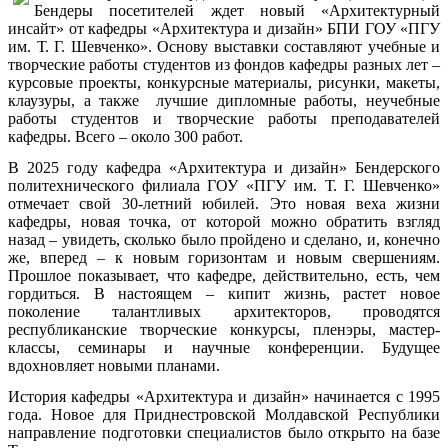
Бендеры посетителей ждет новый «Архитектурный
инсайт» от кафедры «Архитектура и дизайн» БПИ ГОУ «ПГУ
им. Т. Г. Шевченко». Основу выставки составляют учебные и
творческие работы студентов из фондов кафедры разных лет –
курсовые проекты, конкурсные материалы, рисунки, макеты,
клаузуры, а также лучшие дипломные работы, неучебные
работы студентов и творческие работы преподавателей
кафедры. Всего – около 300 работ.
В 2025 году кафедра «Архитектура и дизайн» Бендерского
политехнического филиала ГОУ «ПГУ им. Т. Г. Шевченко»
отмечает свой 30-летний юбилей. Это новая веха жизни
кафедры, новая точка, от которой можно обратить взгляд
назад – увидеть, сколько было пройдено и сделано, и, конечно
же, вперед – к новым горизонтам и новым свершениям.
Прошлое показывает, что кафедре, действительно, есть, чем
гордиться. В настоящем – кипит жизнь, растет новое
поколение талантливых архитекторов, проводятся
республиканские творческие конкурсы, пленэры, мастер-
классы, семинары и научные конференции. Будущее
вдохновляет новыми планами.
История кафедры «Архитектура и дизайн» начинается с 1995
года. Новое для Приднестровской Молдавской Республики
направление подготовки специалистов было открыто на базе