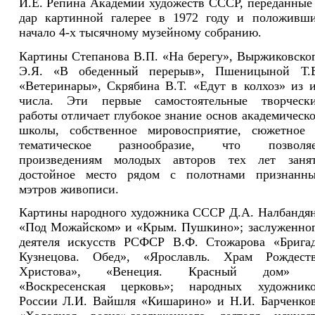
И.Е. Репина Академии художеств СССР, переданные
дар картинной галерее в 1972 году и положивш
начало 4-х тысячному музейному собранию.
Картины Степанова В.П. «На берегу», Выржиковско
Э.Я. «В обеденный перерыв», Пшеницыной Т.
«Ветеринары», Скрябина В.Т. «Едут в колхоз» из 
числа. Эти первые самостоятельные творческ
работы отличает глубокое знание основ академическ
школы, собственное мировосприятие, сюжетное
тематическое разнообразие, что позволяе
произведениям молодых авторов тех лет заня
достойное место рядом с полотнами признанн
мэтров живописи.
Картины народного художника СССР Д.А. Налбандя
«Под Можайском» и «Крым. Пушкино»; заслуженно
деятеля искусств РСФСР В.Ф. Стожарова «Брига
Кузнецова. Обед», «Ярославль. Храм Рождест
Христова», «Венеция. Красный дом» 
«Воскресенская церковь»; народных художник
России Л.И. Вайшля «Кишарино» и Н.И. Барченко