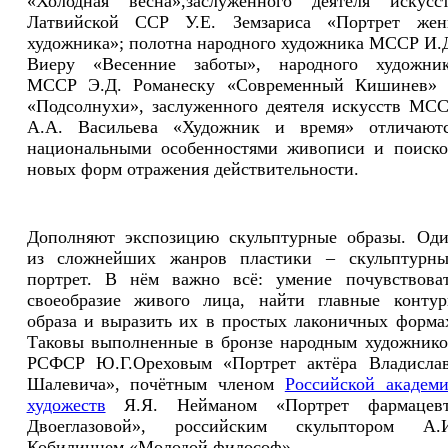
«Холодная весна»,заслуженного деятеля искусс
Латвийской ССР У.Е. Земзариса «Портрет же
художника»; полотна народного художника МССР И.
Виеру «Весенние заботы», народного художни
МССР Э.Д. Романеску «Современный Кишинев»
«Подсолнухи», заслуженного деятеля искусств МС
А.А. Васильева «Художник и время» отличают
национальными особенностями живописи и поиск
новых форм отражения действительности.
Дополняют экспозицию скульптурные образы. Од
из сложнейших жанров пластики – скульптурн
портрет. В нём важно всё: умение почувствова
своеобразие живого лица, найти главные конту
образа и выразить их в простых лаконичных форма
Таковы выполненные в бронзе народным художник
РСФСР Ю.Г.Ореховым «Портрет актёра Владисла
Шалевича», почётным членом
Российской академ
художеств
Я.Я. Нейманом «Портрет фармацевт
Двоеглазовой», российским скульптором А.
Кобилинцем «Молодой философ».