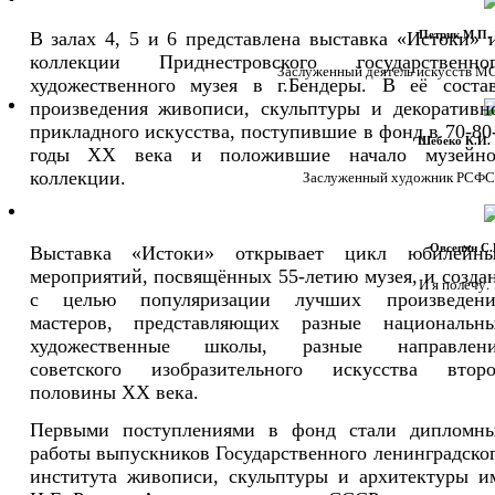
Музейные фонды
Выставки и мероприятия
Приднестровье - живописный край
В залах 4, 5 и 6 представлена выставка «Истоки» 
Петрик М.П. 
ОТКРЫТЫЙ МУЗЕЙ
коллекции Приднестровского государственно
ИСТОРИЯ ОДНОЙ КАРТИНЫ
Заслуженный деятель искусств МССР
художественного музея в г.Бендеры. В её соста
СМИ о Музее
произведения живописи, скульптуры и декоративн
прикладного искусства, поступившие в фонд в 70-80
Шебеко К.И. 
годы ХХ века и положившие начало музейно
Заслуженный художник РСФСР. 
коллекции.
Овсепян С.И
Выставка «Истоки» открывает цикл юбилейн
мероприятий, посвящённых 55-летию музея, и созда
И я полечу. 1
с целью популяризации лучших произведени
мастеров, представляющих разные национальн
художественные школы, разные направлени
советского изобразительного искусства втор
половины ХХ века.
Первыми поступлениями в фонд стали дипломн
работы выпускников Государственного ленинградско
института живописи, скульптуры и архитектуры и