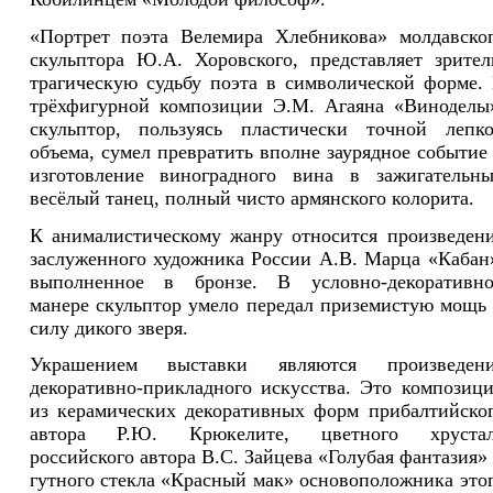
«Портрет поэта Велемира Хлебникова» молдавско
скульптора Ю.А. Хоровского, представляет зрите
трагическую судьбу поэта в символической форме.
трёхфигурной композиции Э.М. Агаяна «Виноделы
скульптор, пользуясь пластически точной лепк
объема, сумел превратить вполне заурядное событие
изготовление виноградного вина в зажигательн
весёлый танец, полный чисто армянского колорита.
К анималистическому жанру относится произведен
заслуженного художника России А.В. Марца «Кабан
выполненное в бронзе. В условно-декоративн
манере скульптор умело передал приземистую мощь
силу дикого зверя.
Украшением выставки являются произведени
декоративно-прикладного искусства. Это композиц
из керамических декоративных форм прибалтийско
автора Р.Ю. Крюкелите, цветного хрустал
российского автора В.С. Зайцева «Голубая фантазия»
гутного стекла «Красный мак» основоположника это