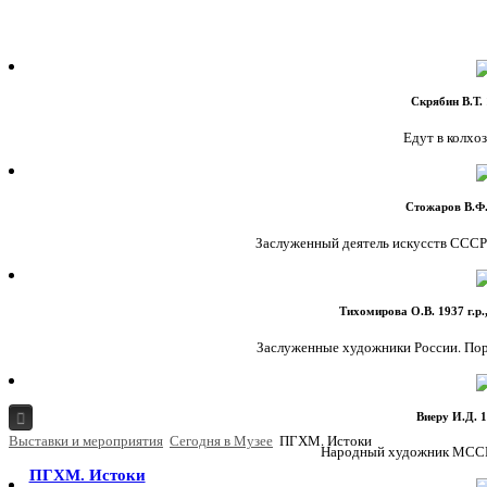
Скрябин В.Т. 
Едут в колхоз.
Стожаров В.Ф.
Заслуженный деятель искусств СССР. 
Тихомирова О.В. 1937 г.р.
Заслуженные художники России. Портр
Виеру И.Д. 1
Главная
Выставки и мероприятия
Сегодня в Музее
ПГХМ. Истоки
Народный художник МССР. 
О Музее
Музей и зритель
ПГХМ. Истоки