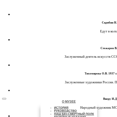
Скрябин В.Т
Едут в колхо
Стожаров В.
Заслуженный деятель искусств СССР
Тихомирова О.В. 1937 г.
Заслуженные художники России. Пор
Виеру И.Д.
О МУЗЕЕ
Народный художник МССР
ИСТОРИЯ
РУКОВОДСТВО
НАШ БЕССМЕРТНЫЙ ПОЛК
МУЗЕЙНЫЕ ИЗДАНИЯ