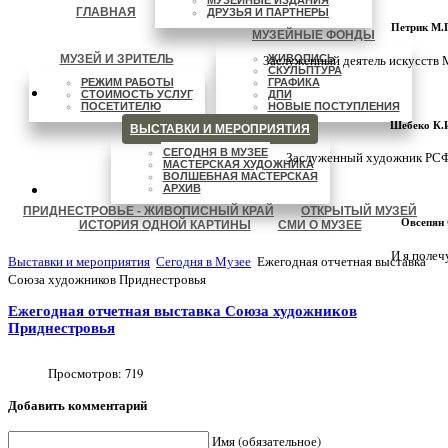
ГЛАВНАЯ
ДРУЗЬЯ И ПАРТНЕРЫ
Петрик М.П
МУЗЕЙНЫЕ ФОНДЫ
Заслуженный деятель искусств МС
МУЗЕЙ И ЗРИТЕЛЬ
ЖИВОПИСЬ
СКУЛЬПТУРА
РЕЖИМ РАБОТЫ
ГРАФИКА
СТОИМОСТЬ УСЛУГ
ДПИ
ПОСЕТИТЕЛЮ
НОВЫЕ ПОСТУПЛЕНИЯ
Шебеко К.И
ВЫСТАВКИ И МЕРОПРИЯТИЯ
СЕГОДНЯ В МУЗЕЕ
Заслуженный художник РСФСР
МАСТЕРСКАЯ ХУДОЖНИКА
ВОЛШЕБНАЯ МАСТЕРСКАЯ
АРХИВ
ПРИДНЕСТРОВЬЕ - ЖИВОПИСНЫЙ КРАЙ
ОТКРЫТЫЙ МУЗЕЙ
Овсепян С
ИСТОРИЯ ОДНОЙ КАРТИНЫ
СМИ О МУЗЕЕ
И я полечу.
Выставки и мероприятия
Сегодня в Музее
Ежегодная отчетная выставка
Союза художников Приднестровья
Ежегодная отчетная выставка Союза художников
Приднестровья
Просмотров:
719
Добавить комментарий
Имя (обязательное)