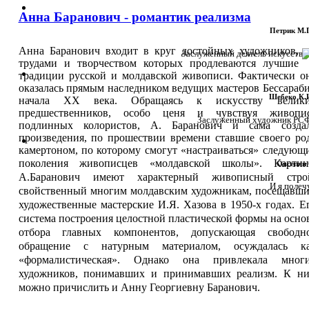
МУЗЕЙНЫЕ ФОНДЫ
ВЫСТАВКИ И МЕРОПРИЯТИЯ
Анна Баранович - романтик реализма
ПРИДНЕСТРОВЬЕ - ЖИВОПИСНЫЙ КРАЙ
ОТКРЫТЫЙ МУЗЕЙ
Петрик М.П
ИСТОРИЯ ОДНОЙ КАРТИНЫ
СМИ О МУЗЕЕ
Анна Баранович входит в круг достойных художников,
Заслуженный деятель искусств МС
трудами и творчеством которых продлеваются лучшие
традиции русской и молдавской живописи. Фактически о
оказалась прямым наследником ведущих мастеров Бессараб
Шебеко К.И
начала ХХ века. Обращаясь к искусству велик
предшественников, особо ценя и чувствуя живопи
Заслуженный художник РСФСР
подлинных колористов, А. Баранович и сама созда
произведения, по прошествии времени ставшие своего ро
камертоном, по которому смогут «настраиваться» следующ
поколения живописцев «молдавской школы».
Карти
Овсепян С
А.Баранович имеют характерный живописный стро
И я полечу.
свойственный многим молдавским художникам, посещавш
художественные мастерские И.Я. Хазова в 1950-х годах. Е
система построения целостной пластической формы на осно
отбора главных компонентов, допускающая свободн
обращение с натурным материалом, осуждалась к
«формалистическая». Однако она привлекала мног
художников, понимавших и принимавших реализм. К н
можно причислить и Анну Георгиевну Баранович.