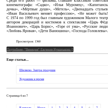
Среди его работ — фильмы, ставшие классикой советско
кинематографа: «Садко», «Илья Муромец», «Капитанск
дочка», «Мёртвые души», «Метель», «Двенадцать стульев
«Иван Васильевич меняет профессию», «Не может быть!
С 1974 по 1999 год был главным художником Малого театр
автором декораций и костюмов к спектаклям «Царь Фёд
Иоаннович», «Царь Борис», «Горе от ума», «Русские люди
«Любовь Яровая», «Дети Ванюшина», «Господа Головлевы»
Просмотров:
1360
Подробнее: "Венеция" Евгения Куманькова
Еще статьи...
Шиляево. Завтра праздник
Художник и время
Страница 6 из 7
В начало
Назад
1
2
3
4
5
6
7