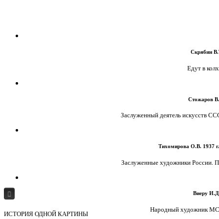
Скрябин В.Т
Едут в колхо
Стожаров В.
Заслуженный деятель искусств СССР
Тихомирова О.В. 1937 г.
Заслуженные художники России. Пор
Виеру И.Д.
ГЛАВНАЯ
О МУЗЕЕ
МУЗЕЙ И ЗРИТЕЛЬ
Народный художник МССР
ИСТОРИЯ ОДНОЙ КАРТИНЫ