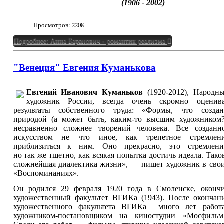
(1906 - 2002)
Просмотров:
2208
Подробнее: Анна Баранович - романтик реализма
"Венеция" Евгения Куманькова
Евгений Иванович Куманьков
(1920-2012), Народн
художник России, всегда очень скромно оценив
результаты собственного труда: «Формы, что созда
природой (а может быть, каким-то высшим художником?
несравненно сложнее творений человека. Все созданн
искусством не что иное, как трепетное стремлен
приблизиться к ним. Оно прекрасно, это стремлени
но так же тщетно, как всякая попытка достичь идеала. Тако
сложнейшая диалектика жизни», — пишет художник в сво
«Воспоминаниях».
Он родился 29 февраля 1920 года в Смоленске, оконч
художественный факультет ВГИКа (1943). После окончан
художественного факультета ВГИКа много лет работ
художником-постановщиком на киностудии «Мосфильм